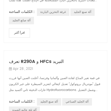
معدات التبريد بالتخزين البارد المستخدمة في الإنتاج اتصلت. هذه تسب...
الكلمات الساخنة :
آلة صنع الجليد
غرفة التخزين الباردة
آلة صانع الجليد
اقرأ أكثر
تعرف R290A و HFCs التبريد
Apr 28 , 2021
في قمة تغير المناخ لقادة الصين وألمانيا وفرنسا، أعلنت الصين أنها قررت
قبول "مونتريال بروتوكول" تعديل كيغالي لتعزيز السيطرة على غير الكربون
غازات الدفيئة ثاني أكسيد مثل Hydrofluorocarbons. وشمل التعديل...
الكلمات الساخنة :
آلة الجليد الصناعي
آلة صنع الجليد
آلة ثلج عالية الجودة