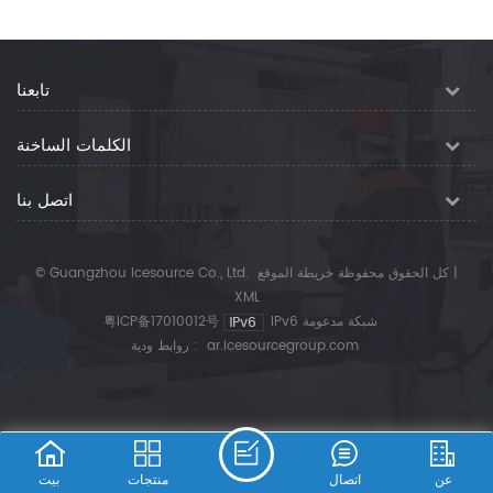
تابعنا
الكلمات الساخنة
اتصل بنا
|
© Guangzhou Icesource Co., Ltd. كل الحقوق محفوظة
خريطة الموقع
XML
IPv6 شبكة مدعومة
粤ICP备17010012号
ar.icesourcegroup.com
روابط ودية :
عن
اتصال
منتجات
بيت