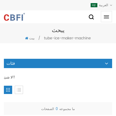
العربية
يبحث
/
tube-ice-maker-machine
بيت
فئات
لا شئ!!
ما مجموعه
0
الصفحات