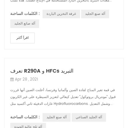
معدات التبريد بالتخزين البارد المستخدمة في الإنتاج اتصلت. هذه تسب...
الكلمات الساخنة :
آلة صنع الجليد
غرفة التخزين الباردة
آلة صانع الجليد
اقرأ أكثر
تعرف R290A و HFCs التبريد
Apr 28 , 2021
في قمة تغير المناخ لقادة الصين وألمانيا وفرنسا، أعلنت الصين أنها قررت
قبول "مونتريال بروتوكول" تعديل كيغالي لتعزيز السيطرة على غير الكربون
غازات الدفيئة ثاني أكسيد مثل Hydrofluorocarbons. وشمل التعديل...
الكلمات الساخنة :
آلة الجليد الصناعي
آلة صنع الجليد
آلة ثلج عالية الجودة