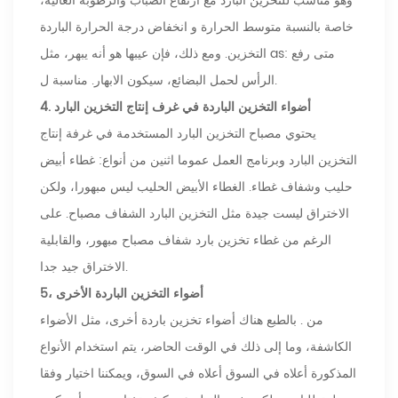
وهو مناسب للتخزين البارد مع ارتفاع الضباب والرطوبة العالية،
خاصة بالنسبة متوسط ​​الحرارة و انخفاض درجة الحرارة الباردة
التخزين. ومع ذلك، فإن عيبها هو أنه يبهر، مثل as: متى رفع
الرأس لحمل البضائع، سيكون الابهار. مناسبة ل.
4. أضواء التخزين الباردة في غرف إنتاج التخزين البارد
يحتوي مصباح التخزين البارد المستخدمة في غرفة إنتاج
التخزين البارد وبرنامج العمل عموما اثنين من أنواع: غطاء أبيض
حليب وشفاف غطاء. الغطاء الأبيض الحليب ليس مبهورا، ولكن
الاختراق ليست جيدة مثل التخزين البارد الشفاف مصباح. على
الرغم من غطاء تخزين بارد شفاف مصباح مبهور، والقابلية
الاختراق جيد جدا.
5، أضواء التخزين الباردة الأخرى
من . بالطبع هناك أضواء تخزين باردة أخرى، مثل الأضواء
الكاشفة، وما إلى ذلك في الوقت الحاضر، يتم استخدام الأنواع
المذكورة أعلاه في السوق أعلاه في السوق، ويمكننا اختيار وفقا