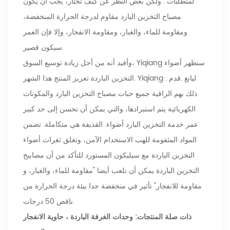
لمتطلبات . ولكن بغض النظر عن كيف تختار، يجب أن يكون
مصباح التخزين البارد مقاوم لدرجة الحرارة المنخفضة،
ومقاومة للماء، والغبار، ومقاومة الانفجار، وإلا فإن العمر
سيكون قصير.
وأفيد أنه من أجل زيادة توسيع السوق، Yiqiang ستظهر أضواء
التخزين الباردة تعزيز المنتج هذا الشهر. Yiqiang . ليانغ .قدم
ذلك بهم الراقية جميع حبات مصباح التخزين البارد والمكونات
الكهربائية يتم استيرادها، والتي يمكن أن تحسن إلى حد كبير
عمر خدمة التخزين البارد أضواء. القذيفة هي متكاملة. تضمن
المواد المثفومة للهب الاستخدام الآمن، وتغلق ثغرات أضواء
التخزين الباردة مع سيليكون المستورد للتأكد من أن مصابيح
التخزين الباردة يمكن أن تلعب أيضا "مقاومة للماء، والغبار، و
مقاومة للانفجار" تأثير في منخفضة جدا بيئة درجة الحرارة من
ناقص 50 درجات.
ذات صلة المنتجات:
وحدات الغرفة الباردة
،
حاوية الانفجار