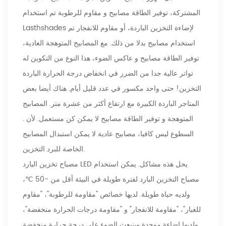
المشتركة، توفير الطاقة مصابيح و مقاوم للرطوبة تم استخدام
Lasthshades لإضاءة التخزين الباردة، أو مقاوم للانفجار تم
استخدام مصابيح بدلا من ذلك. مع المصابيح المتوهجة العادية،
توفير الطاقة مصابيح و عاكس الضوء، هذا النوع من التكوين له
تواتر عالية جدا من الضرر في انخفاض درجة الحرارة الباردة
التخزين! حتى واحد مكسور في عدد قليل أيام. هناك أيضا بعض
المتاجر الباردة الكبيرة مع ارتفاع أكثر من عشرة متر. المصابيح
المتوهجة و توفير الطاقة مصابيح لا يمكن كن مستعمل. لأن .
السطوع ليس كافيا، مصابيح عادية لا يمكن استبدال المصابيح
الخاصة للبرد التخزين.
مصباح تخزين البارد LED يحل هذه مشاكل. يمكن استخدام
مصباح التخزين البارد لفترة طويلة في البيئة أقل من -50 ℃،
ولديه حياة طويلة. لديها خصائص "مقاومة للرطوبة"، "مقاوم
للغبار"، "مقاومة للانفجار" و "مقاومة درجات الحرارة منخفضة"،
ولديها إضاءة موحدة وينبعث الضوء على درجة حرارة منخفضة