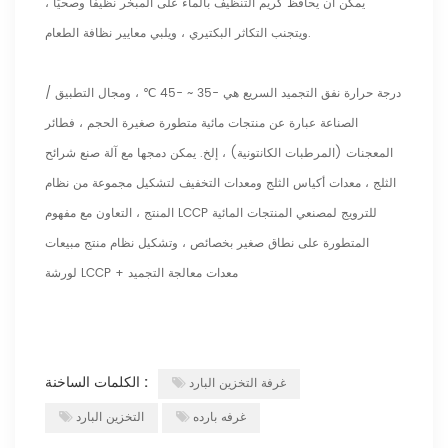
يمكن أن يحافظ كريم التنظيف بالماء على المبخر نظيفًا وصحيًا ،
ويتجنب التكاثر البكتيري ، ويلبي معايير نظافة الطعام.
درجة حرارة نفق التجميد السريع هي -35 ~ -45 ℃ ، ومجال التطبيق /
الصناعة عبارة عن منتجات مائية متطورة صغيرة الحجم ، فطائر
المعجنات (المرطبات الكانتونية) ، إلخ. يمكن دمجها مع آلة صنع شرائح
الثلج ، معدات أكياس الثلج ومعدات التخفيف لتشكيل مجموعة من نظام
المنتج ، التعاون مع مفهوم LCCP للترويج لمصنعي المنتجات المائية
المتطورة على نطاق صغير بخصائص ، وتشكيل نظام منتج مبيعات
لورشة LCCP + معدات معالجة التجميد
الكلمات الساخنة :
غرفة التخزين البارد
غرفه بارده
التخزين البارد