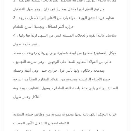
2 ، مقارنة بالنوع اللولبي ، فإن آلة التجميد السريع ذات الشبكة العريضة
من نوع النفق لديها مدخل ومخرج عريضان ، وهو سهل التشغيل.
3 ، تنظيم فريد لتدفق الهواء ، هواء بارد من الأعلى إلى الأسفل ، درجة
حرارة أكثر اتساقًا ، وتجميدًا أسرع للطعام.
4 ، سلاسل عالية القوة والعجلات المسننة ليس من السهل ارتداءها ولها
عمر خدمة طويل.
هيكل المستودع مصنوع من لوحة شطيرة بولي يوريثان رغوية ذات ضغط
عالي من الفولاذ المقاوم للصدأ على الوجهين ، وهي سريعة التجميع ،
ومدمجة بإحكام ، ولها تأثير عزل حراري جيد ، وهي أنيقة وجميلة.
جميع الأجزاء الرئيسية مصنوعة من الفولاذ المقاوم للصدأ من الدرجة
الغذائية ، والذي يلبي متطلبات نظافة الطعام ، وسهل التنظيف ، ومقاومة
التآكل وعمر طويل.
خزانة التحكم الكهربائية لديها مجموعة متنوعة من وظائف حماية السلامة
الكاملة لضمان التشغيل الآمن للمعدات.